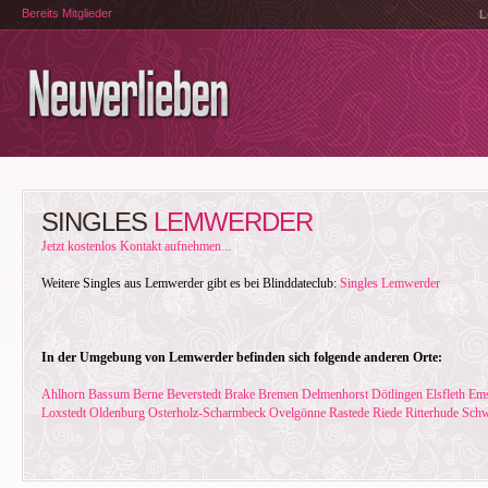
Bereits Mitglieder
L
SINGLES
LEMWERDER
Jetzt kostenlos Kontakt aufnehmen...
Weitere Singles aus Lemwerder gibt es bei Blinddateclub:
Singles Lemwerder
In der Umgebung von Lemwerder befinden sich folgende anderen Orte:
Ahlhorn
Bassum
Berne
Beverstedt
Brake
Bremen
Delmenhorst
Dötlingen
Elsfleth
Ems
Loxstedt
Oldenburg
Osterholz-Scharmbeck
Ovelgönne
Rastede
Riede
Ritterhude
Sch