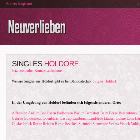
Bereits Mitglieder
L
SINGLES
HOLDORF
Jetzt kostenlos Kontakt aufnehmen...
Weitere Singles aus Holdorf gibt es bei Blinddateclub:
Singles Holdorf
In der Umgebung von Holdorf befinden sich folgende anderen Orte:
Alfhausen
Ankum
Bad Essen
Badbergen
Bakum
Barnstorf
Belm
Berge
Bersenbrück
Gehrde
Goldenstedt
Ibbenbüren
Lastrup
Lembruch
Lemförde
Lindern
Lohne
Lotte
Lö
Quakenbrück
Recke
Rehden
Rieste
Sevelten
Steinfeld
Stemwede
Vechta
Visbek
Voltla