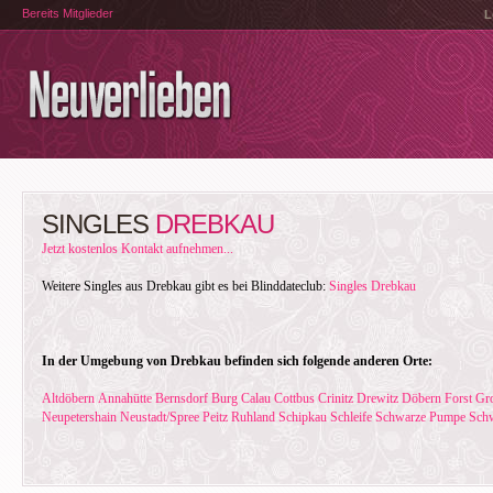
Bereits Mitglieder
L
SINGLES
DREBKAU
Jetzt kostenlos Kontakt aufnehmen...
Weitere Singles aus Drebkau gibt es bei Blinddateclub:
Singles Drebkau
In der Umgebung von Drebkau befinden sich folgende anderen Orte:
Altdöbern
Annahütte
Bernsdorf
Burg
Calau
Cottbus
Crinitz
Drewitz
Döbern
Forst
Gr
Neupetershain
Neustadt/Spree
Peitz
Ruhland
Schipkau
Schleife
Schwarze Pumpe
Schw