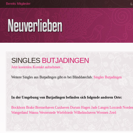
Bereits Mitglieder
L
SINGLES
BUTJADINGEN
Jetzt kostenlos Kontakt aufnehmen...
Weitere Singles aus Butjadingen gibt es bei Blinddateclub:
Singles Butjadingen
In der Umgebung von Butjadingen befinden sich folgende anderen Orte:
Bockhorn
Brake
Bremerhaven
Cuxhaven
Dorum
Hagen
Jade
Langen
Loxstedt
Norde
Wangerland
Wanna
Westerstede
Wiefelstede
Wilhelmshaven
Wremen
Zetel