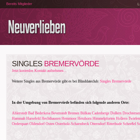
Bereits Mitglieder
L
SINGLES
BREMERVÖRDE
Jetzt kostenlos Kontakt aufnehmen...
Weitere Singles aus Bremervörde gibt es bei Blinddateclub:
Singles Bremervörde
In der Umgebung von Bremervörde befinden sich folgende anderen Orte:
Ahlerstedt
Bad Bederkesa
Beverstedt
Bremen
Bülkau
Cadenberge
Dollern
Drochterse
Hammah
Harsefeld
Hechthausen
Hemmoor
Herzhorn
Himmelpforten
Hollern-Twielen
Oederquart
Oldendorf
Osten
Osterholz-Scharmbeck
Otterndorf
Ritterhude
Scheeßel
Sc