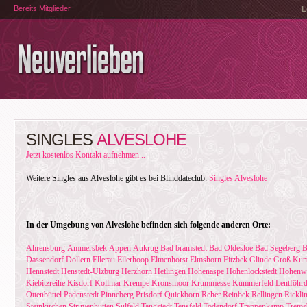
Bereits Mitglieder
L
SINGLES
ALVESLOHE
Jetzt kostenlos Kontakt aufnehmen...
Weitere Singles aus Alveslohe gibt es bei Blinddateclub:
Singles Alveslohe
In der Umgebung von Alveslohe befinden sich folgende anderen Orte:
Ahrensburg
Ammersbek
Appen
Aukrug
Bad bramstedt
Bad Oldesloe
Bad Segeberg
B
Dassendorf
Dollern
Ellerau
Ellerhoop
Elmenhorst
Elmshorn
Fitzbek
Glinde
Groß Kum
Hennstedt
Henstedt-Ulzburg
Herzhorn
Hetlingen
Hohenaspe
Hohenlockstedt
Hohenwe
Kiebitzreihe
Kisdorf
Kollmar
Krempe
Kronsmoor
Krummesse
Kummerfeld
Lentföhr
Ottenbüttel
Padenstedt
Pinneberg
Prisdorf
Quickborn
Reher
Reinbek
Rellingen
Rickli
Steinkirchen
Struvenhütten
Sülfeld
Tangstedt
Tensfeld
Todendorf
Trappenkamp
Tremsb