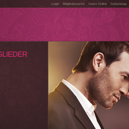
Login
Mitgliedersuche
Users Online
Geburtstag
GLIEDER