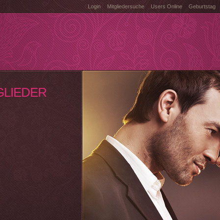
Login
Mitgliedersuche
Users Online
Geburtstag
GLIEDER